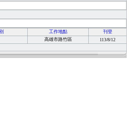
別
工作地點
刊登
高雄市路竹區
113/8/12